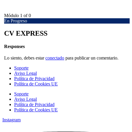
Módulo 1
of 0
En Progreso
CV EXPRESS
Responses
Lo siento, debes estar
conectado
para publicar un comentario.
Soporte
Aviso Legal
Política de Privacidad
Política de Cookies UE
Soporte
Aviso Legal
Política de Privacidad
Política de Cookies UE
Instagram